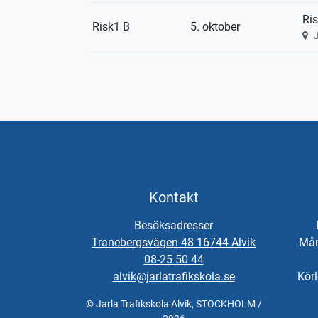
Ris
Risk1 B
5. oktober
Kontakt
Besöksadresser
Tranebergsvägen 48 16744 Alvik
Mån
08-25 50 44
alvik@jarlatrafikskola.se
Körl
© Jarla Trafikskola Alvik, STOCKHOLM /