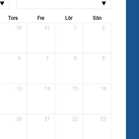
Tors
Fre
Lör
Sön
30
31
1
2
6
7
8
9
13
14
15
16
20
21
22
23