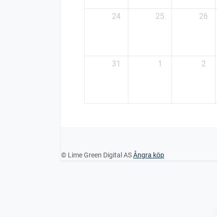
24
25
26
31
1
2
© Lime Green Digital AS
Ångra köp